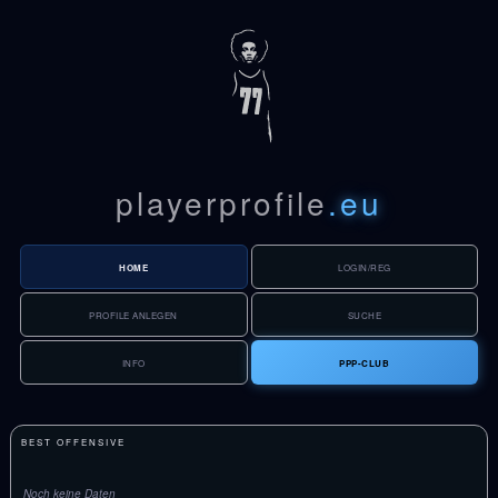
playerprofile
.eu
HOME
LOGIN/REG
PROFILE ANLEGEN
SUCHE
INFO
PPP-CLUB
BEST OFFENSIVE
Noch keine Daten